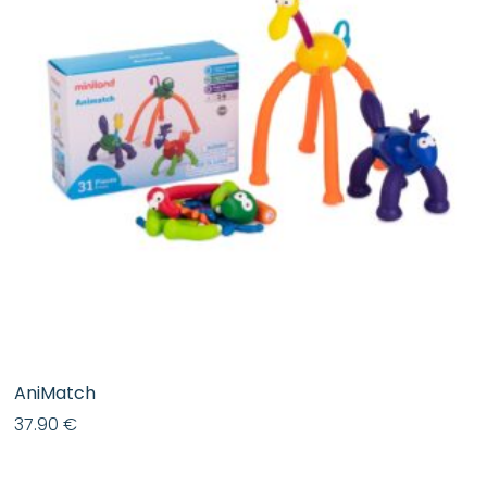
AniMatch
37.90
€