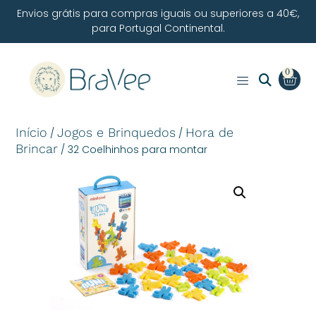
Envios grátis para compras iguais ou superiores a 40€,
para Portugal Continental.
0
Início
Jogos e Brinquedos
Hora de
/
/
Brincar
/ 32 Coelhinhos para montar