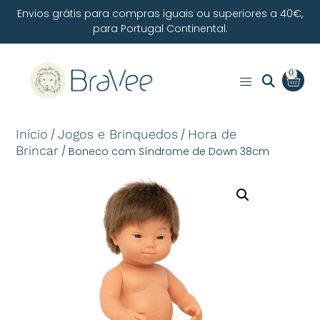
Envios grátis para compras iguais ou superiores a 40€,
para Portugal Continental.
0
Início
Jogos e Brinquedos
Hora de
/
/
Brincar
/ Boneco com Síndrome de Down 38cm