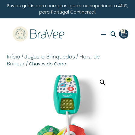
Envios grátis para compras iguais ou superiores a 40€,
para Portugal Continental.
0
Início
Jogos e Brinquedos
Hora de
/
/
Brincar
/ Chaves do Carro