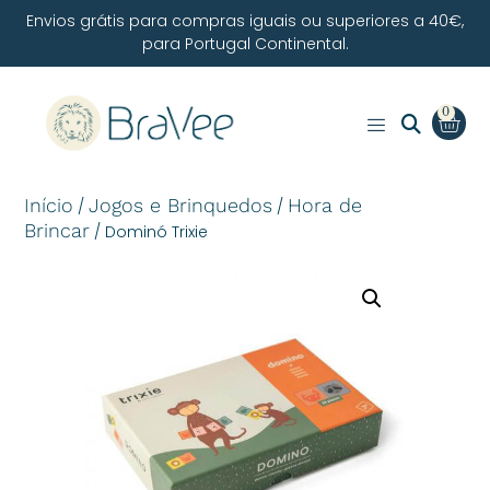
Envios grátis para compras iguais ou superiores a 40€,
para Portugal Continental.
0
Início
Jogos e Brinquedos
Hora de
/
/
Brincar
/ Dominó Trixie