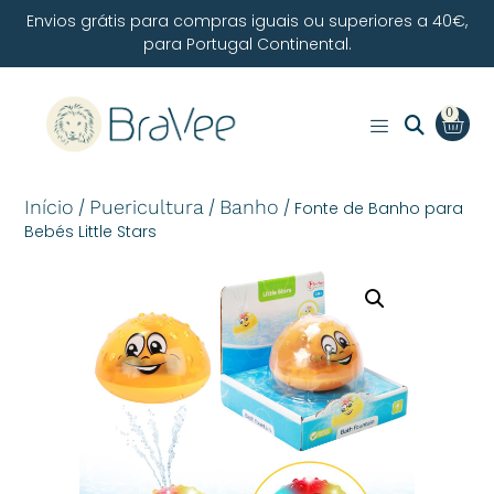
Envios grátis para compras iguais ou superiores a 40€,
para Portugal Continental.
0
Início
Puericultura
Banho
/
/
/ Fonte de Banho para
Bebés Little Stars