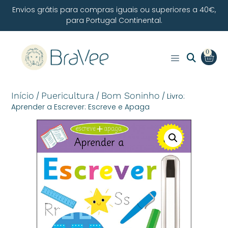
Envios grátis para compras iguais ou superiores a 40€,
para Portugal Continental.
0
Início
Puericultura
Bom Soninho
/
/
/ Livro:
Aprender a Escrever: Escreve e Apaga