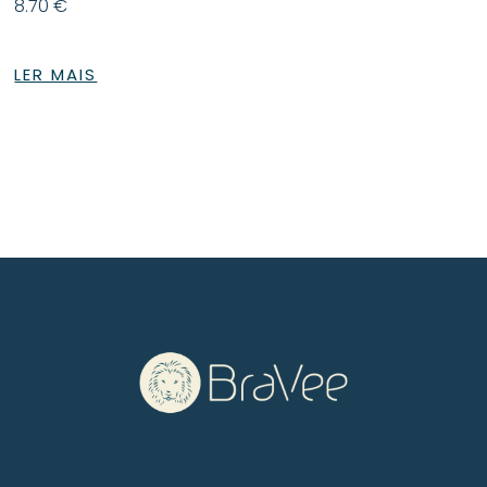
8.70
€
LER MAIS