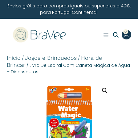
Envios grátis para compras iguais ou superiores a 40€,
para Portugal Continental.
0
Início
Jogos e Brinquedos
Hora de
/
/
Brincar
/ Livro De Espiral Com Caneta Mágica de Água
– Dinossauros