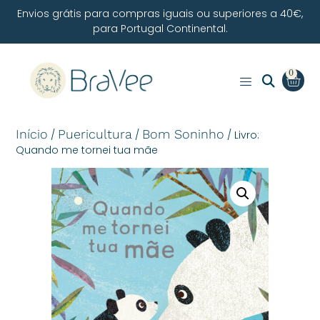
Envios grátis para compras iguais ou superiores a 40€,
para Portugal Continental.
0
Início
Puericultura
Bom Soninho
/
/
/ Livro:
Quando me tornei tua mãe