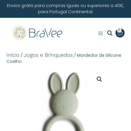
Envios grátis para compras iguais ou superiores a 40€,
para Portugal Continental.
0
Início
Jogos e Brinquedos
/
/ Mordedor de Silicone
Coelho