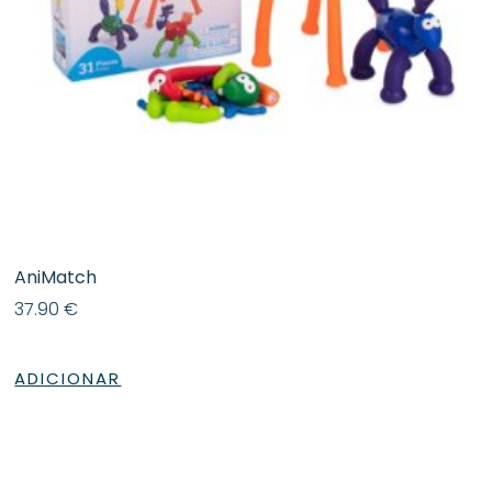
AniMatch
37.90
€
ADICIONAR