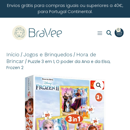
Envios grátis para compras iguais ou superiores a 40€,
para Portugal Continental.
0
Início
Jogos e Brinquedos
Hora de
/
/
Brincar
/ Puzzle 3 em 1, O poder da Ana e da Elsa,
Frozen 2