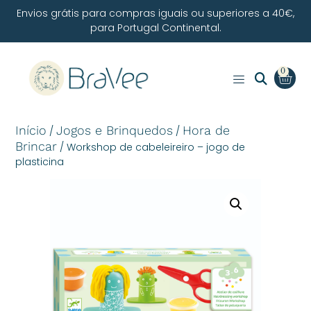
Envios grátis para compras iguais ou superiores a 40€,
para Portugal Continental.
0
Início
Jogos e Brinquedos
Hora de
/
/
Brincar
/ Workshop de cabeleireiro – jogo de
plasticina